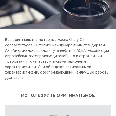
CHERY REMOTE
CHERY И СПОРТ
НАШИ МЕРОПРИЯТИЯ
Все оригинальные моторные масла Chery Oil
ВИДЕООБЗОРЫ
соответствуют не только международным стандартам
API (Американского института нефти) и ACEA (Ассоциации
CHERY ДЛЯ ДЕТЕЙ
европейских автопроизводителей), но и строжайшим
требованиям к качеству и эксплуатационным
характеристикам. Они обладают оптимальными
характеристиками, обеспечивающими наилучшую работу
двигателя.
ИСПОЛЬЗУЙТЕ ОРИГИНАЛЬНОЕ