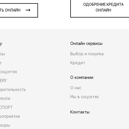
ОДОБРЕНИЕ КРЕДИТА
ТЬ ОНЛАЙН
ОНЛАЙН
y
Онлайн сервисы
ары
Выбор и покупка
е
Кредит
соцсетях
О компании
ERY
О нас
орительность
Мы в соцсетях
emote
 СПОРТ
Контакты
роприятия
зоры