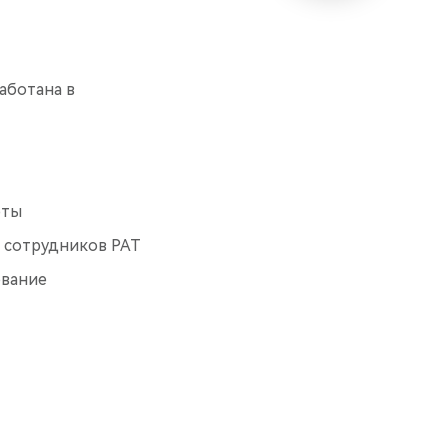
аботана в
рты
и сотрудников РАТ
ование